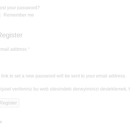
ost your password?
Remember me
Register
mail address
*
 link to set a new password will be sent to your email address.
işisel verileriniz bu web sitesindeki deneyiminizi desteklemek
Register
r