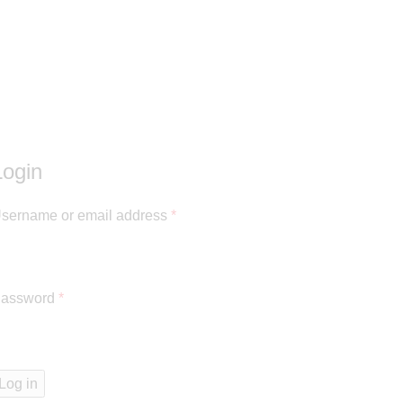
Hesabım
Home
Hesabım
Login
sername or email address
*
assword
*
Log in